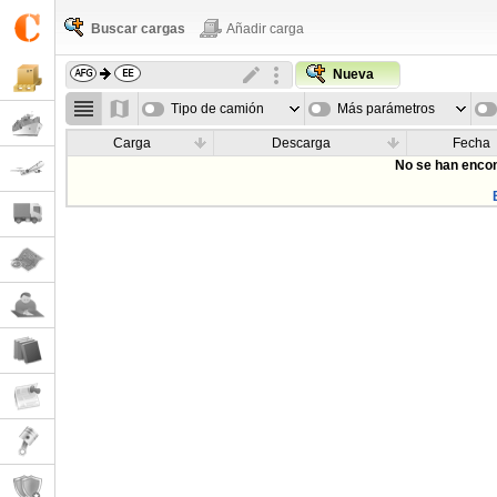
Buscar cargas
Añadir carga
Nueva
Tipo de camión
Más parámetros
Carga
Descarga
Fecha
No se han encon