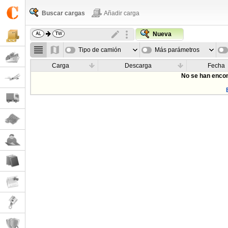
Buscar cargas
Añadir carga
Nueva
Tipo de camión
Más parámetros
Carga
Descarga
Fecha
No se han encon