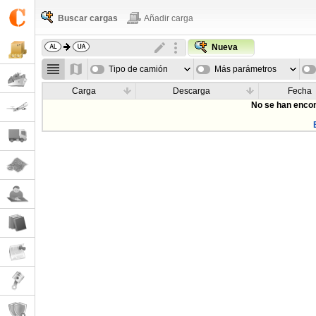
Buscar cargas
Añadir carga
Nueva
Tipo de camión
Más parámetros
Carga
Descarga
Fecha
No se han encon