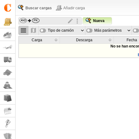
Buscar cargas
Añadir carga
Nueva
Tipo de camión
Más parámetros
Carga
Descarga
Fecha
No se han encon