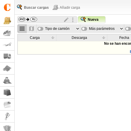
Buscar cargas
Añadir carga
Nueva
Tipo de camión
Más parámetros
Carga
Descarga
Fecha
No se han encon