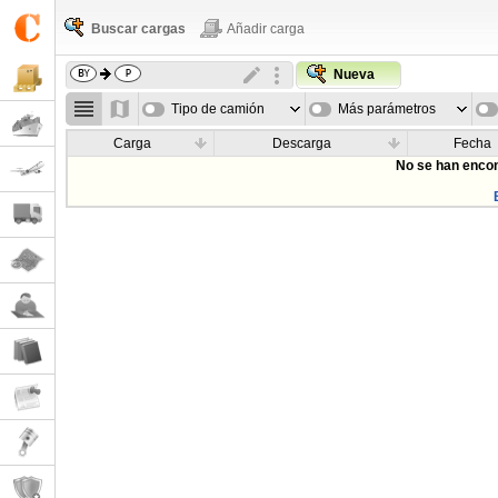
Buscar cargas
Añadir carga
Nueva
Tipo de camión
Más parámetros
Carga
Descarga
Fecha
No se han encon