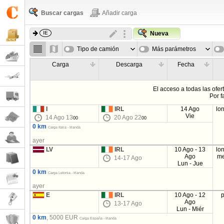
Buscar cargas
Añadir carga
Nueva
Tipo de camión
Más parámetros
Carga
Descarga
Fecha
El acceso a todas las ofer
Por f
I
IRL
14 Ago
lo
Vie
14 Ago 13
20 Ago 22
00
00
0 km
Carga Italia - Irlanda
ayer
LV
IRL
10 Ago - 13
lo
Ago
me
14-17 Ago
Lun - Jue
0 km
Carga Letonia - Irlanda
ayer
E
IRL
10 Ago - 12
Ago
13-17 Ago
Lun - Miér
0 km
, 5000 EUR
Carga España - Irlanda