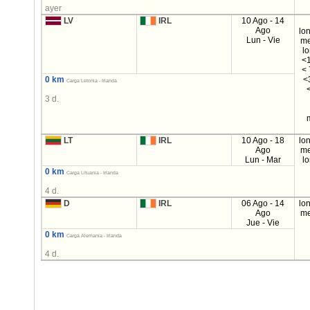
ayer
LV
IRL
10 Ago - 14
Ago
lo
Lun - Vie
me
l
<1
< 
0 km
<
Carga Letonia - Irlanda
3 d.
LT
IRL
10 Ago - 18
lo
Ago
me
Lun - Mar
l
0 km
Carga Lituania - Irlanda
4 d.
D
IRL
06 Ago - 14
lo
Ago
me
Jue - Vie
0 km
Carga Alemania - Irlanda
4 d.