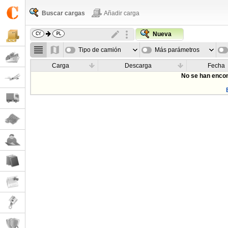
Buscar cargas
Añadir carga
Nueva
Tipo de camión
Más parámetros
Carga
Descarga
Fecha
No se han encon