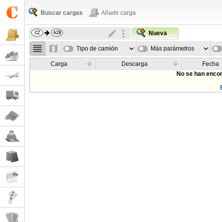
Buscar cargas
Añadir carga
Nueva
Tipo de camión
Más parámetros
Carga
Descarga
Fecha
No se han encon