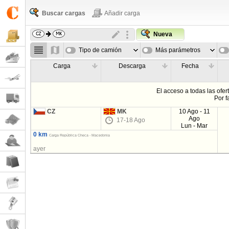
Buscar cargas
Añadir carga
Nueva
Tipo de camión
Más parámetros
Carga
Descarga
Fecha
El acceso a todas las ofer
Por f
CZ
MK
10 Ago - 11
Ago
17-18 Ago
Lun - Mar
0 km
Carga República Checa - Macedonia
ayer