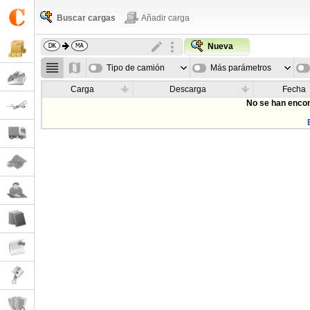
Buscar cargas
Añadir carga
Nueva
Tipo de camión
Más parámetros
Carga
Descarga
Fecha
No se han encon