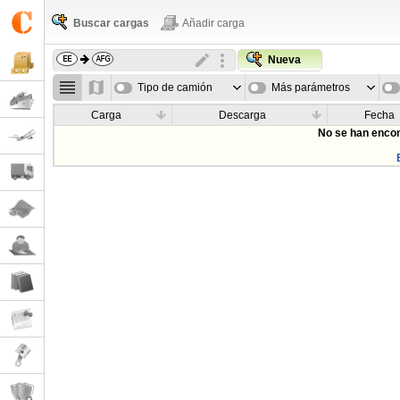
Buscar cargas
Añadir carga
Nueva
Tipo de camión
Más parámetros
Carga
Descarga
Fecha
No se han encon