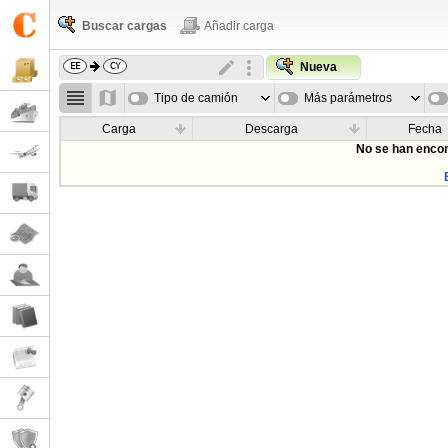
Buscar cargas
Añadir carga
Nueva
Tipo de camión
Más parámetros
Carga
Descarga
Fecha
No se han encon