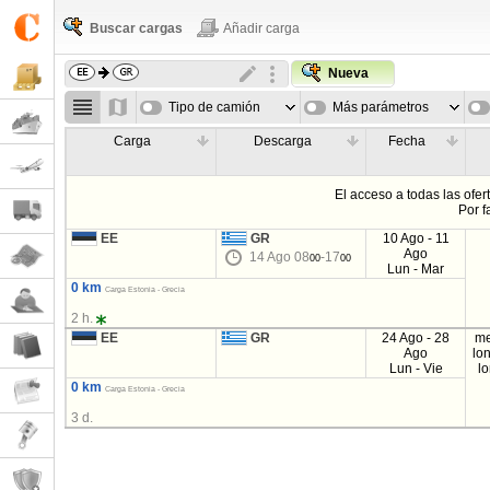
Buscar cargas
Añadir carga
Nueva
Tipo de camión
Más parámetros
Carga
Descarga
Fecha
El acceso a todas las ofer
Por f
EE
GR
10 Ago - 11
Ago
14 Ago 08
-17
00
00
Lun - Mar
0 km
Carga Estonia - Grecia
2 h.
EE
GR
24 Ago - 28
me
Ago
lo
Lun - Vie
l
0 km
Carga Estonia - Grecia
3 d.