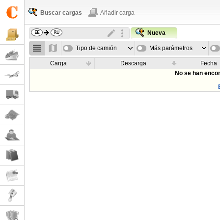
Buscar cargas
Añadir carga
Nueva
Tipo de camión
Más parámetros
Carga
Descarga
Fecha
No se han encon