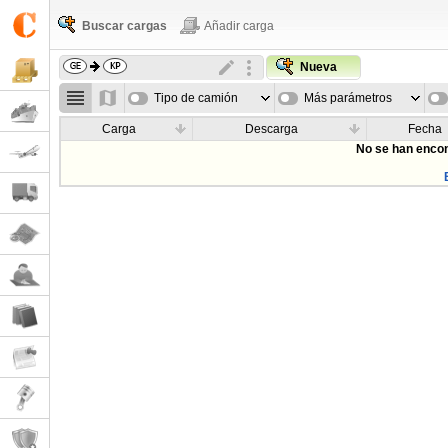
Buscar cargas
Añadir carga
Nueva
Tipo de camión
Más parámetros
Carga
Descarga
Fecha
No se han encon