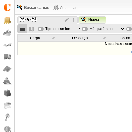
Buscar cargas
Añadir carga
Nueva
Tipo de camión
Más parámetros
Carga
Descarga
Fecha
No se han encon