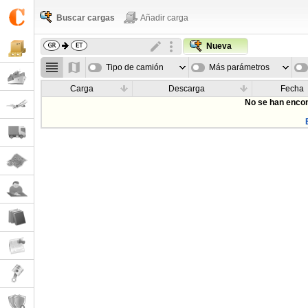
Buscar cargas
Añadir carga
Nueva
Tipo de camión
Más parámetros
Carga
Descarga
Fecha
No se han encon