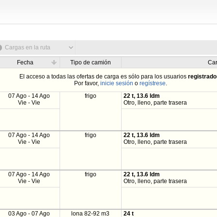
Cargas en la ruta
Fecha
Tipo de camión
Ca
El acceso a todas las ofertas de carga es sólo para los usuarios
registrad
Por favor,
inicie sesión
o
regístrese
.
07 Ago - 14 Ago
frigo
22 t, 13.6 ldm
Vie - Vie
Otro, lleno, parte trasera
07 Ago - 14 Ago
frigo
22 t, 13.6 ldm
Vie - Vie
Otro, lleno, parte trasera
07 Ago - 14 Ago
frigo
22 t, 13.6 ldm
Vie - Vie
Otro, lleno, parte trasera
03 Ago - 07 Ago
lona 82-92 m3
24 t