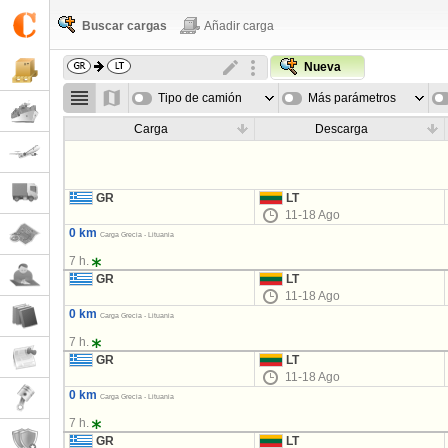
Buscar cargas
Añadir carga
Nueva
Tipo de camión
Más parámetros
Carga
Descarga
GR
LT
11-18 Ago
0 km
Carga Grecia - Lituania
7 h.
GR
LT
11-18 Ago
0 km
Carga Grecia - Lituania
7 h.
GR
LT
11-18 Ago
0 km
Carga Grecia - Lituania
7 h.
GR
LT