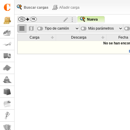
Buscar cargas
Añadir carga
Nueva
Tipo de camión
Más parámetros
Carga
Descarga
Fecha
No se han encon