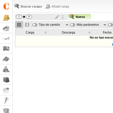
Buscar cargas
Añadir carga
Nueva
Tipo de camión
Más parámetros
Carga
Descarga
Fecha
No se han encon