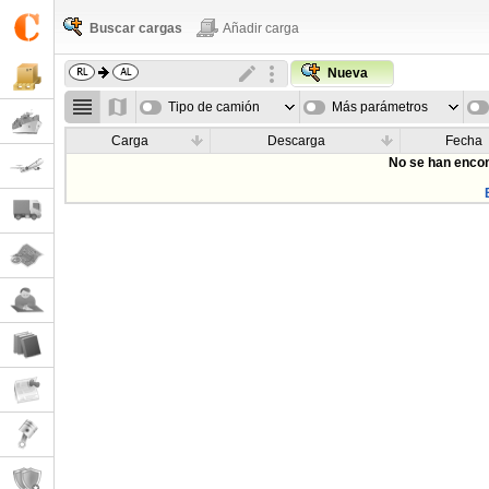
Buscar cargas
Añadir carga
Nueva
Tipo de camión
Más parámetros
Carga
Descarga
Fecha
No se han encon