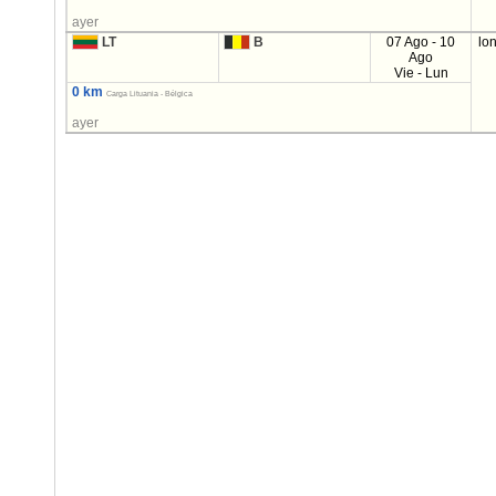
ayer
LT
B
07 Ago - 10
lo
Ago
Vie - Lun
0 km
Carga Lituania - Bélgica
ayer
Cuestiones