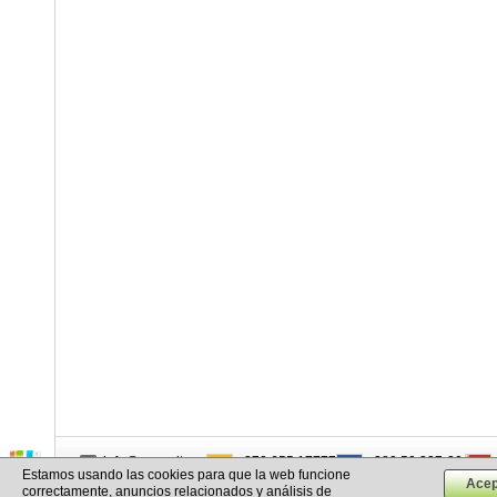
info@cargo.lt
+370 655 17777
+380 50 337-20-47
Estamos usando las cookies para que la web funcione
+371 258 92085
+48 732-083-262
correctamente, anuncios relacionados y análisis de