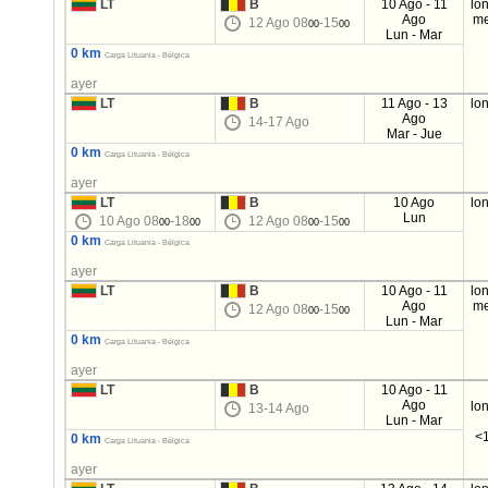
LT
B
10 Ago - 11
lo
Ago
me
12 Ago 08
-15
00
00
Lun - Mar
0 km
Carga Lituania - Bélgica
ayer
LT
B
11 Ago - 13
lo
Ago
14-17 Ago
Mar - Jue
0 km
Carga Lituania - Bélgica
ayer
LT
B
10 Ago
lo
Lun
10 Ago 08
-18
12 Ago 08
-15
00
00
00
00
0 km
Carga Lituania - Bélgica
ayer
LT
B
10 Ago - 11
lo
Ago
me
12 Ago 08
-15
00
00
Lun - Mar
0 km
Carga Lituania - Bélgica
ayer
LT
B
10 Ago - 11
Ago
lo
13-14 Ago
Lun - Mar
<1
0 km
Carga Lituania - Bélgica
ayer