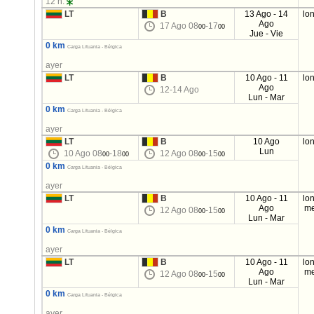
12 h.
LT
B
13 Ago - 14
lo
Ago
17 Ago 08
-17
00
00
Jue - Vie
0 km
Carga Lituania - Bélgica
ayer
LT
B
10 Ago - 11
lo
Ago
12-14 Ago
Lun - Mar
0 km
Carga Lituania - Bélgica
ayer
LT
B
10 Ago
lo
Lun
10 Ago 08
-18
12 Ago 08
-15
00
00
00
00
0 km
Carga Lituania - Bélgica
ayer
LT
B
10 Ago - 11
lo
Ago
me
12 Ago 08
-15
00
00
Lun - Mar
0 km
Carga Lituania - Bélgica
ayer
LT
B
10 Ago - 11
lo
Ago
me
12 Ago 08
-15
00
00
Lun - Mar
0 km
Carga Lituania - Bélgica
ayer