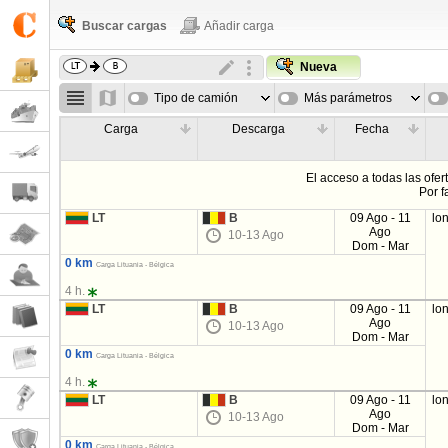
Buscar cargas
Añadir carga
Nueva
Tipo de camión
Más parámetros
Carga
Descarga
Fecha
El acceso a todas las ofer
Por f
LT
B
09 Ago - 11
lo
Ago
10-13 Ago
Dom - Mar
0 km
Carga Lituania - Bélgica
4 h.
LT
B
09 Ago - 11
lo
Ago
10-13 Ago
Dom - Mar
0 km
Carga Lituania - Bélgica
4 h.
LT
B
09 Ago - 11
lo
Ago
10-13 Ago
Dom - Mar
0 km
Carga Lituania - Bélgica