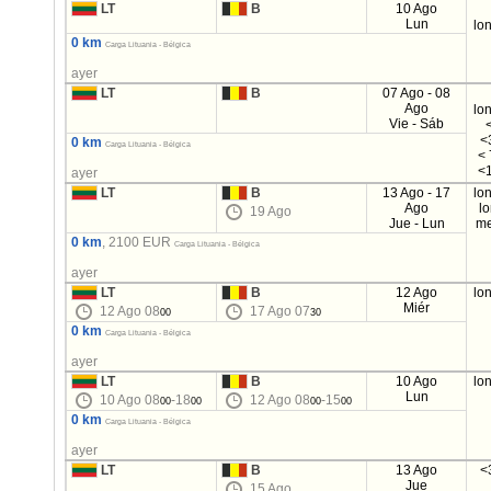
LT
B
10 Ago
Lun
lo
0 km
Carga Lituania - Bélgica
ayer
LT
B
07 Ago - 08
Ago
lo
Vie - Sáb
<
0 km
Carga Lituania - Bélgica
< 
<1
ayer
LT
B
13 Ago - 17
lo
Ago
l
19 Ago
Jue - Lun
me
0 km
, 2100 EUR
Carga Lituania - Bélgica
ayer
LT
B
12 Ago
lo
Miér
12 Ago 08
17 Ago 07
00
30
0 km
Carga Lituania - Bélgica
ayer
LT
B
10 Ago
lo
Lun
10 Ago 08
-18
12 Ago 08
-15
00
00
00
00
0 km
Carga Lituania - Bélgica
ayer
LT
B
13 Ago
<
Jue
15 Ago