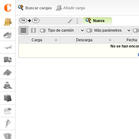
Buscar cargas
Añadir carga
Nueva
Tipo de camión
Más parámetros
Carga
Descarga
Fecha
No se han encon