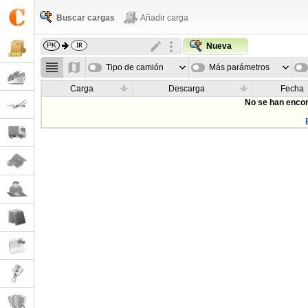
Buscar cargas
Añadir carga
Nueva
Tipo de camión
Más parámetros
Carga
Descarga
Fecha
No se han encon