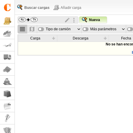
Buscar cargas
Añadir carga
Nueva
Tipo de camión
Más parámetros
Carga
Descarga
Fecha
No se han encon