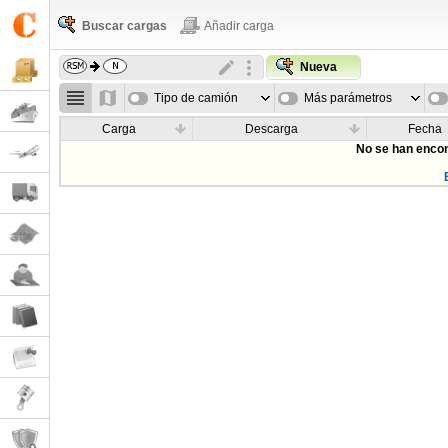
Buscar cargas
Añadir carga
Nueva
Tipo de camión
Más parámetros
Carga
Descarga
Fecha
No se han encon