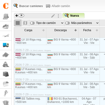
Buscar camiones
Añadir camión
Nueva
Tipo de camión
Más parámetros
Carga
Descarga
Fecha
LV 10 Riga reg.
BG 9 Varna
+800
31 Jul - 07 Ago
+400 km
km
Vie - Vie
2026-7-29
< 2t, 20m3 Letonia - Bulgaria
LV 10 Riga reg.
BG 9 Varna
+800
31 Jul - 08 Ago
+400 km
km
Vie - Sáb
2026-7-29
< 2t, 20m3 Letonia - Bulgaria
LT Kaunas reg.,
BG 9 Varna
+800
31 Jul - 07 Ago
Kaunas
+400 km
km
Vie - Vie
2026-7-29
< 2t, 20m3 Lituania - Bulgaria
LT Kaunas reg.,
BG 9 Varna
+800
31 Jul - 08 Ago
Kaunas
+400 km
km
Vie - Sáb
2026-7-29
< 2t, 20m3 Lituania - Bulgaria
EE Tallinn reg.
RO 01 Bucharest,
04 Ago - 07
+500 km
Buharest,
+1000 km
Ago