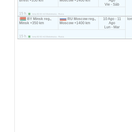
Brest
+350 km
Moscow
+1400 km
Ago
Vie - Sáb
15 h.
lona 82-92 m3 Bielorrusia - Rusia
BY Minsk reg.,
RU Moscow reg.,
10 Ago - 11
lo
Minsk
+350 km
Moscow
+1400 km
Ago
Lun - Mar
15 h.
lona 82-92 m3 Bielorrusia - Rusia