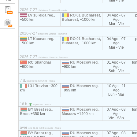
Mar - Vie
2026-7-27
plataforma Estonia - Rumania
LV 10 Riga reg.,
RO 01 Bucharest,
04 Ago - 07
+500 km
Buharest,
+1000 km
Ago
Mar - Vie
2026-7-27
plataforma Letonia - Rumania
LT Kaunas reg.
RO 01 Bucharest,
04 Ago - 07
+500 km
Buharest,
+1000 km
Ago
Mar - Vie
2026-7-27
plataforma Lituania - Rumania
RC Shanghai
RU Moscow reg.
01 Ago - 07
lo
+900 km
+900 km
Ago
Sáb - Vie
7 d.
lona 82-92 m3 China - Rusia
I 31 Treviso
+300
RU Moscow reg.
10 Ago - 11
km
+999 km
Ago
Lun - Mar
16 h.
frigo Italia - Rusia
BY Brest reg.,
RU Moscow reg.,
07 Ago - 08
lo
Brest
+350 km
Moscow
+1400 km
Ago
Vie - Sáb
ayer
lona 82-92 m3 Bielorrusia - Rusia
BY Brest reg.,
RU Moscow reg.,
07 Ago - 08
lo