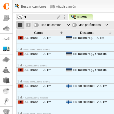
Buscar camiones
Añadir camión
Nueva
Tipo de camión
Más parámetros
Carga
Descarga
AL Tirane
+120 km
EE Tallinn reg.
+90 km
6 d.
lona 82-92 m3 Albania - Estonia
AL Tirane
+120 km
EE Tallinn reg.,
+200 km
3 d.
< 2t, 20m3 Albania - Estonia
AL Tirane
+120 km
EE Tallinn reg.,
+200 km
3 d.
lona 82-92 m3 Albania - Estonia
AL Tirane
+120 km
FIN 00 Helsinki
+200 km
3 d.
< 2t, 20m3 Albania - Finlandia
AL Tirane
+120 km
FIN 00 Helsinki
+200 km
3 d.
lona 82-92 m3 Albania - Finlandia