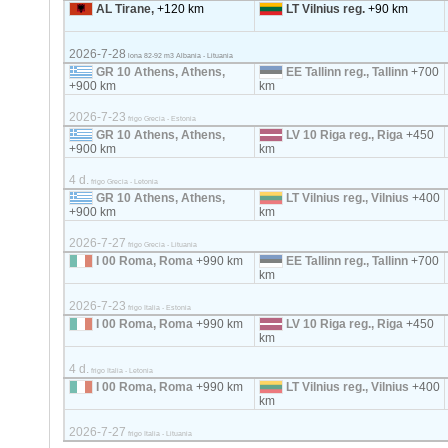
AL Tirane,
+120 km
LT Vilnius reg.
+90 km
2026-7-28
lona 82-92 m3 Albania - Lituania
GR 10 Athens, Athens,
EE Tallinn reg., Tallinn
+700
+900 km
km
2026-7-23
frigo Grecia - Estonia
GR 10 Athens, Athens,
LV 10 Riga reg., Riga
+450
+900 km
km
4 d.
frigo Grecia - Letonia
GR 10 Athens, Athens,
LT Vilnius reg., Vilnius
+400
+900 km
km
2026-7-27
frigo Grecia - Lituania
I 00 Roma, Roma
+990 km
EE Tallinn reg., Tallinn
+700
km
2026-7-23
frigo Italia - Estonia
I 00 Roma, Roma
+990 km
LV 10 Riga reg., Riga
+450
km
4 d.
frigo Italia - Letonia
I 00 Roma, Roma
+990 km
LT Vilnius reg., Vilnius
+400
km
2026-7-27
frigo Italia - Lituania