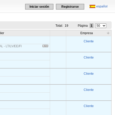
español
Iniciar sesión
Registrarse
Total:
19
Página
1
iler
Empresa
Cliente
L - LT/LV/EE/FI
Cliente
Cliente
Cliente
Cliente