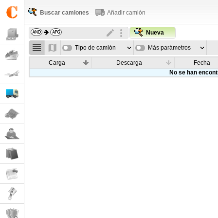
Buscar camiones
Añadir camión
Nueva
Tipo de camión
Más parámetros
Carga
Descarga
Fecha
No se han encont