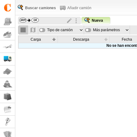
Buscar camiones
Añadir camión
Nueva
Tipo de camión
Más parámetros
Carga
Descarga
Fecha
No se han encont