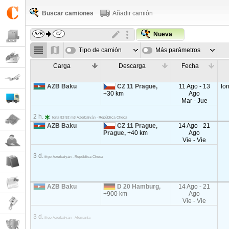
Buscar camiones
Añadir camión
Nueva
Tipo de camión
Más parámetros
Carga
Descarga
Fecha
AZB Baku
CZ 11 Prague,
11 Ago - 13
lo
+30 km
Ago
Mar - Jue
2 h.
lona 82-92 m3 Azerbaiyán - República Checa
AZB Baku
CZ 11 Prague,
14 Ago - 21
Prague,
+40 km
Ago
Vie - Vie
3 d.
frigo Azerbaiyán - República Checa
AZB Baku
D 20 Hamburg,
14 Ago - 21
+900 km
Ago
Vie - Vie
3 d.
frigo Azerbaiyán - Alemania