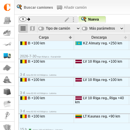
Buscar camiones
Añadir camión
Nueva
Tipo de camión
Más parámetros
Carga
Descarga
B
+100 km
KZ Almaty reg.
+250 km
2026-7-30
frigo Bélgica - Kazajistán
B
+100 km
LV 10 Riga reg.
+100 km
3 d.
lona 82-92 m3 Bélgica - Letonia
B
+100 km
LV 10 Riga reg.
+100 km
3 d.
lona 82-92 m3 Bélgica - Letonia
B
+100 km
LV 10 Riga reg., Riga
+40
km
3 d.
lona 82-92 m3 Bélgica - Letonia
B
+100 km
LT Kaunas reg.
+90 km
15 h.
mega 100 m3 Bélgica - Lituania