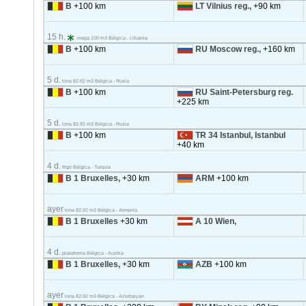
B
+100 km
LT Vilnius reg.,
+90 km
15 h.
mega 100 m3 Bélgica - Lituania
B
+100 km
RU Moscow reg.,
+160 km
5 d.
lona 82-92 m3 Bélgica - Rusia
B
+100 km
RU Saint-Petersburg reg.
+225 km
5 d.
lona 82-92 m3 Bélgica - Rusia
B
+100 km
TR 34 Istanbul, Istanbul
+40 km
4 d.
frigo Bélgica - Turquía
B 1 Bruxelles,
+30 km
ARM
+100 km
ayer
lona 82-92 m3 Bélgica - Armenia
B 1 Bruxelles
+30 km
A 10 Wien,
4 d.
plataforma Bélgica - Austria
B 1 Bruxelles,
+30 km
AZB
+100 km
ayer
lona 82-92 m3 Bélgica - Azerbaiyán