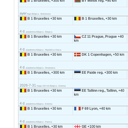
B 1 Bruxelles,
+300 km
BY Minsk reg.
+90 km
ayer
frigo Bélgica - Bielorrusia
B 1 Bruxelles
+30 km
B 1 Bruxelles,
+30 km
4 d.
plataforma Bélgica - Bélgica
B 1 Bruxelles
+30 km
CZ 11 Prague, Prague
+40
km
4 d.
plataforma Bélgica - República Checa
B 1 Bruxelles
+30 km
DK 1 Copenhagen,
+50 km
4 d.
plataforma Bélgica - Dinamarca
B 1 Bruxelles,
+300 km
EE Paide reg.
+300 km
2026-7-31
mega 100 m3 Bélgica - Estonia
B 1 Bruxelles
+30 km
EE Tallinn reg., Tallinn,
+40
km
4 d.
plataforma Bélgica - Estonia
B 1 Bruxelles
+30 km
F 69 Lyon,
+40 km
4 d.
plataforma Bélgica - Francia
B 1 Bruxelles,
+30 km
GE
+100 km