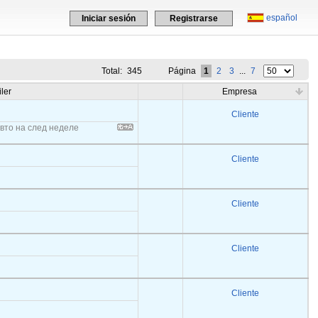
español
Iniciar sesión
Registrarse
Total:
345
Página
1
2
3
...
7
iler
Empresa
Cliente
вто на след неделе
Cliente
Cliente
Cliente
Cliente