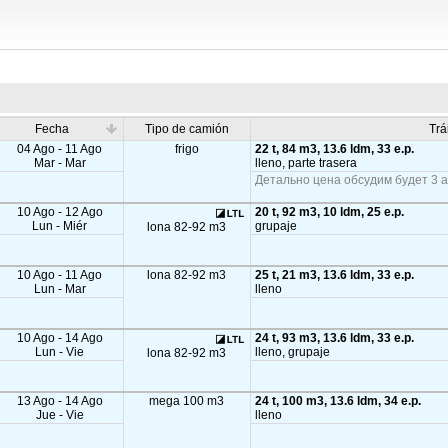
Fecha
Tipo de camión
Trá
04 Ago - 11 Ago
frigo
22 t, 84 m3, 13.6 ldm, 33 e.p.
Mar - Mar
lleno, parte trasera
Детально цена обсудим будет 3 а
10 Ago - 12 Ago
20 t, 92 m3, 10 ldm, 25 e.p.
Lun - Miér
grupaje
lona 82-92 m3
10 Ago - 11 Ago
lona 82-92 m3
25 t, 21 m3, 13.6 ldm, 33 e.p.
Lun - Mar
lleno
10 Ago - 14 Ago
24 t, 93 m3, 13.6 ldm, 33 e.p.
Lun - Vie
lleno, grupaje
lona 82-92 m3
13 Ago - 14 Ago
mega 100 m3
24 t, 100 m3, 13.6 ldm, 34 e.p.
Jue - Vie
lleno