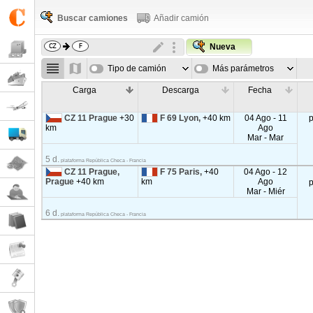
Buscar camiones
Añadir camión
Nueva
Tipo de camión
Más parámetros
Carga
Descarga
Fecha
CZ 11 Prague
+30
F 69 Lyon,
+40 km
04 Ago - 11
km
Ago
Mar - Mar
5 d.
plataforma República Checa - Francia
CZ 11 Prague,
F 75 Paris,
+40
04 Ago - 12
Prague
+40 km
km
Ago
Mar - Miér
6 d.
plataforma República Checa - Francia