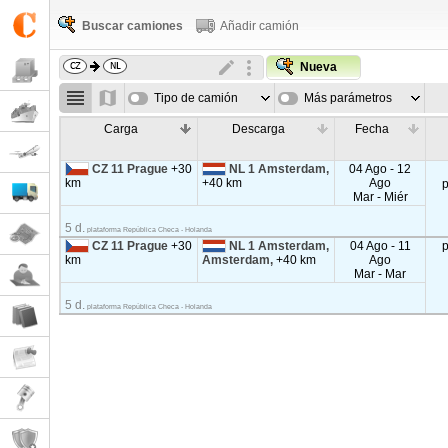
Buscar camiones
Añadir camión
Nueva
Tipo de camión
Más parámetros
Carga
Descarga
Fecha
CZ 11 Prague
+30
NL 1 Amsterdam,
04 Ago - 12
km
+40 km
Ago
Mar - Miér
5 d.
plataforma República Checa - Holanda
CZ 11 Prague
+30
NL 1 Amsterdam,
04 Ago - 11
km
Amsterdam,
+40 km
Ago
Mar - Mar
5 d.
plataforma República Checa - Holanda