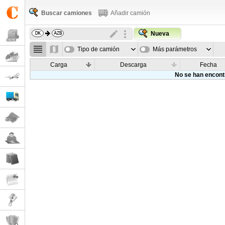
Buscar camiones
Añadir camión
Nueva
Tipo de camión
Más parámetros
Carga
Descarga
Fecha
No se han encont