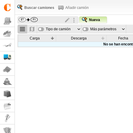
Buscar camiones
Añadir camión
Nueva
Tipo de camión
Más parámetros
Carga
Descarga
Fecha
No se han encont