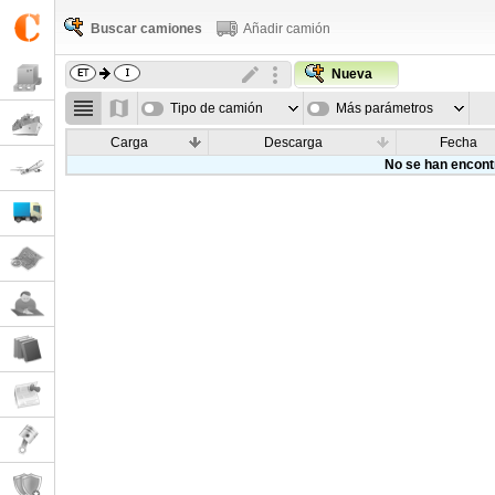
Buscar camiones
Añadir camión
Nueva
Tipo de camión
Más parámetros
Carga
Descarga
Fecha
No se han encont