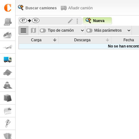
Buscar camiones
Añadir camión
Nueva
Tipo de camión
Más parámetros
Carga
Descarga
Fecha
No se han encont