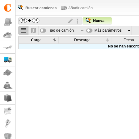
Buscar camiones
Añadir camión
Nueva
Tipo de camión
Más parámetros
Carga
Descarga
Fecha
No se han encont