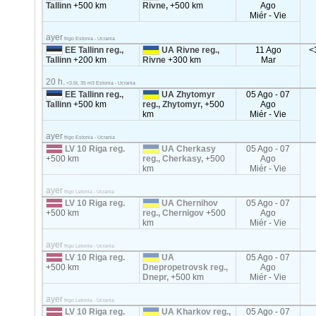
Tallinn
+500 km
Rivne,
+500 km
Ago
Miér - Vie
ayer
frigo Estonia - Ucrania
EE Tallinn reg.,
UA Rivne reg.,
11 Ago
<
Tallinn
+200 km
Rivne
+300 km
Mar
20 h.
<3.5t, 35 m3 Estonia - Ucrania
EE Tallinn reg.,
UA Zhytomyr
05 Ago - 07
Tallinn
+500 km
reg., Zhytomyr,
+500
Ago
km
Miér - Vie
ayer
frigo Estonia - Ucrania
LV 10 Riga reg.
UA Cherkasy
05 Ago - 07
+500 km
reg., Cherkasy,
+500
Ago
km
Miér - Vie
ayer
frigo Letonia - Ucrania
LV 10 Riga reg.
UA Chernihov
05 Ago - 07
+500 km
reg., Chernigov
+500
Ago
km
Miér - Vie
ayer
frigo Letonia - Ucrania
LV 10 Riga reg.
UA
05 Ago - 07
+500 km
Dnepropetrovsk reg.,
Ago
Dnepr,
+500 km
Miér - Vie
ayer
frigo Letonia - Ucrania
LV 10 Riga reg.
UA Kharkov reg.,
05 Ago - 07