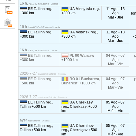
16 h.
<3.5t, 35 m3 Estonia - Ucrania
EE Tallinn reg.
UA Vinnytsia reg.
11 Ago - 13
+300 km
+300 km
Ago
lo
Mar - Jue
16 h.
lona 82-92 m3 Estonia - Ucrania
EE Tallinn reg.
UA Volynsk reg.,
11 Ago - 13
+300 km
+300 km
Ago
<
Mar - Jue
16 h.
<3.5t, 35 m3 Estonia - Ucrania
EE Tallinn reg.
PL 00 Warsaw
04 Ago - 07
+300 km
+1000 km
Ago
Mar - Vie
2026-7-27
plataforma Estonia - Polonia
EE Tallinn reg.
RO 01 Bucharest,
04 Ago - 07
+500 km
Buharest,
+1000 km
Ago
Mar - Vie
2026-7-27
plataforma Estonia - Rumania
EE Tallinn reg.,
UA Cherkasy
05 Ago - 07
Tallinn
+500 km
reg., Cherkasy,
+500
Ago
km
Miér - Vie
ayer
frigo Estonia - Ucrania
EE Tallinn reg.,
UA Chernihov
05 Ago - 07
Tallinn
+500 km
reg., Chernigov
+500
Ago
km
Miér - Vie