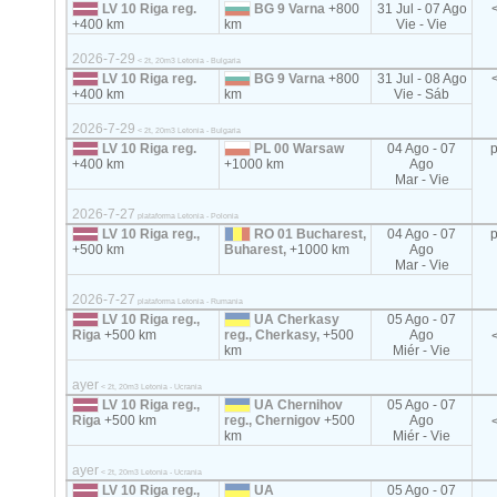
LV 10 Riga reg.
BG 9 Varna
+800
31 Jul - 07 Ago
+400 km
km
Vie - Vie
2026-7-29
< 2t, 20m3 Letonia - Bulgaria
LV 10 Riga reg.
BG 9 Varna
+800
31 Jul - 08 Ago
+400 km
km
Vie - Sáb
2026-7-29
< 2t, 20m3 Letonia - Bulgaria
LV 10 Riga reg.
PL 00 Warsaw
04 Ago - 07
+400 km
+1000 km
Ago
Mar - Vie
2026-7-27
plataforma Letonia - Polonia
LV 10 Riga reg.,
RO 01 Bucharest,
04 Ago - 07
+500 km
Buharest,
+1000 km
Ago
Mar - Vie
2026-7-27
plataforma Letonia - Rumania
LV 10 Riga reg.,
UA Cherkasy
05 Ago - 07
Riga
+500 km
reg., Cherkasy,
+500
Ago
km
Miér - Vie
ayer
< 2t, 20m3 Letonia - Ucrania
LV 10 Riga reg.,
UA Chernihov
05 Ago - 07
Riga
+500 km
reg., Chernigov
+500
Ago
km
Miér - Vie
ayer
< 2t, 20m3 Letonia - Ucrania
LV 10 Riga reg.,
UA
05 Ago - 07