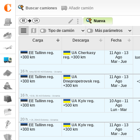
Buscar camiones
Añadir camión
Nueva
Tipo de camión
Más parámetros
Carga
Descarga
Fecha
EE Tallinn reg.
UA Cherkasy
11 Ago - 13
+300 km
reg.
+300 km
Ago
lo
Mar - Jue
16 h.
lona 82-92 m3 Estonia - Ucrania
EE Tallinn reg.
UA
11 Ago - 13
+300 km
Dnepropetrovsk reg.
Ago
<
+300 km
Mar - Jue
16 h.
<3.5t, 35 m3 Estonia - Ucrania
EE Tallinn reg.
UA Kyiv reg.
10 Ago - 11
+300 km
+500 km
Ago
Lun - Mar
20 h.
< 2t, 20m3 Estonia - Ucrania
EE Tallinn reg.
UA Kyiv reg.
11 Ago - 13
+300 km
+300 km
Ago
<
Mar - Jue