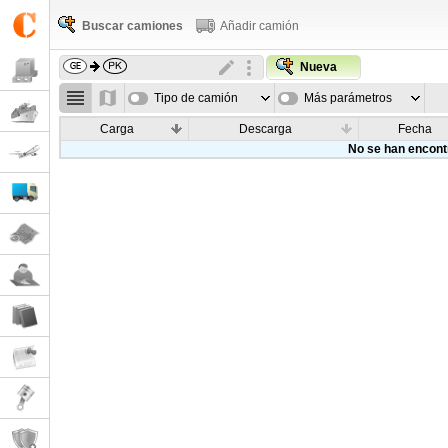
Buscar camiones
Añadir camión
Nueva
Tipo de camión
Más parámetros
Carga
Descarga
Fecha
No se han encont