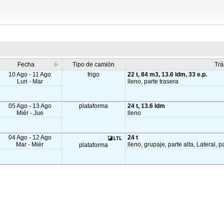
Fecha
Tipo de camión
Trá
10 Ago - 11 Ago
frigo
22 t, 84 m3, 13.6 ldm, 33 e.p.
Lun - Mar
lleno, parte trasera
05 Ago - 13 Ago
plataforma
24 t, 13.6 ldm
Miér - Jue
lleno
04 Ago - 12 Ago
24 t
Mar - Miér
lleno, grupaje, parte alta, Lateral, p
plataforma