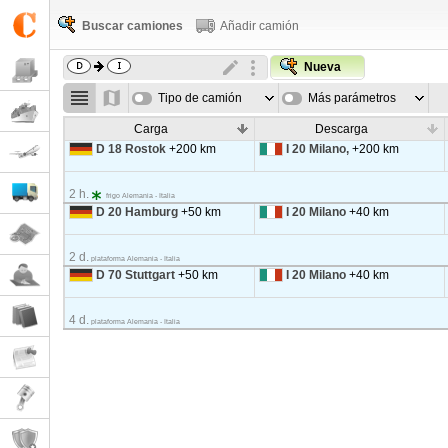
Buscar camiones
Añadir camión
Nueva
Tipo de camión
Más parámetros
Carga
Descarga
D 18 Rostok
+200 km
I 20 Milano,
+200 km
2 h.
frigo Alemania - Italia
D 20 Hamburg
+50 km
I 20 Milano
+40 km
2 d.
plataforma Alemania - Italia
D 70 Stuttgart
+50 km
I 20 Milano
+40 km
4 d.
plataforma Alemania - Italia