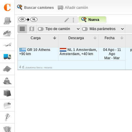
Buscar camiones
Añadir camión
Nueva
Tipo de camión
Más parámetros
Carga
Descarga
Fecha
GR 10 Athens
NL 1 Amsterdam,
04 Ago - 11
+90 km
Amsterdam,
+40 km
Ago
Mar - Mar
4 d.
plataforma Grecia - Holanda