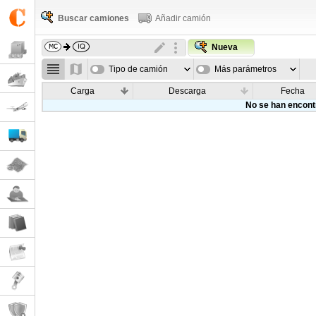
Buscar camiones
Añadir camión
Nueva
Tipo de camión
Más parámetros
Carga
Descarga
Fecha
No se han encont