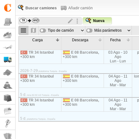
Buscar camiones
Añadir camión
Nueva
Tipo de camión
Más parámetros
Carga
Descarga
Fecha
TR 34 Istanbul
E 08 Barcelona,
03 Ago - 10
+300 km
+300 km
Ago
Lun - Lun
2026-7-29
plataforma Turquía - España
TR 34 Istanbul
E 08 Barcelona,
04 Ago - 11
lo
+300 km
+300 km
Ago
Mar - Mar
5 d.
lona 82-92 m3 Turquía - España
TR 34 Istanbul
E 08 Barcelona,
04 Ago - 11
+300 km
+300 km
Ago
Mar - Mar
5 d.
plataforma Turquía - España